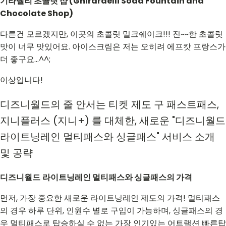
기라델리 초콜릿 샵 (Ghirardelli Soda Fountain and
Chocolate Shop)
다른건 모르겠지만, 이곳의 초콜릿 밀크쉐이크!!! 진~~한 초콜릿
맛이 너무 맛있어요. 아이스크림은 저는 오히려 에프캇 프랑스가
더 좋구요...^^;
이상입니다!
디즈니월드의 줄 안서는 티켓 제도 구 패스트패스,
지니플러스 (지니+) 를 대체한, 새로운 "디즈니월드
라이트닝레인 멀티패스와 싱글패스" 서비스 소개
및 공략
디즈니월드
라이트닝레인 멀티패스와 싱글패스의 가격
먼저, 가장 중요한 새로운 라이트닝레인 제도의 가격! 멀티패스
의 경우 하루 단위, 인원수 별로 구입이 가능하며, 싱글패스의 경
우 멀티패스로 탑승하실 수 없는 가장 인기있는 어트랙션 빠른탑