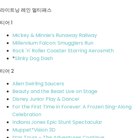
라이트닝 레인 멀티패스
티어 1
Mickey & Minnie’s Runaway Railway
Millennium Falcon: Smugglers Run
Rock 'n' Roller Coaster Starring Aerosmith
*
Slinky Dog Dash
티어 2
Alien Swirling Saucers
Beauty and the Beast Live on Stage
Disney Junior Play & Dance!
For the First Time in Forever: A Frozen Sing-Along
Celebration
Indiana Jones Epic Stunt Spectacular
Muppet*Vision 3D
Star Tours – The Adventures Continue