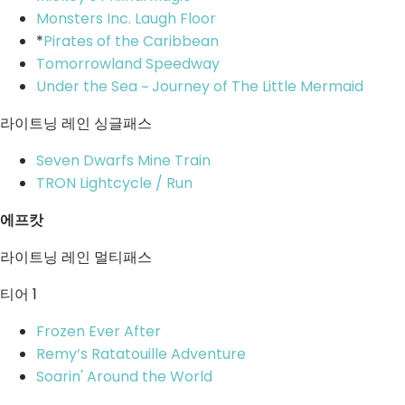
Monsters Inc. Laugh Floor
*
Pirates of the Caribbean
Tomorrowland Speedway
Under the Sea ~ Journey of The Little Mermaid
라이트닝 레인 싱글패스
Seven Dwarfs Mine Train
TRON Lightcycle / Run
에프캇
라이트닝 레인 멀티패스
티어 1
Frozen Ever After
Remy’s Ratatouille Adventure
Soarin' Around the World