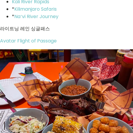
Kali River Rapids
*
Kilimanjaro Safaris
*
Naʻvi River Journey
라이트닝 레인 싱글패스
Avatar Flight of Passage