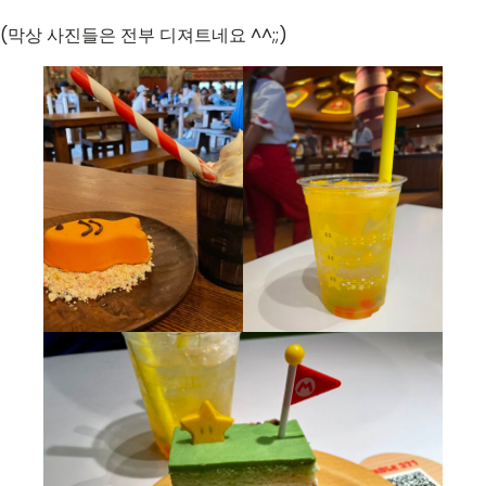
(막상 사진들은 전부 디져트네요 ^^;;)