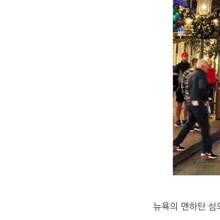
뉴욕의 맨하탄 섬