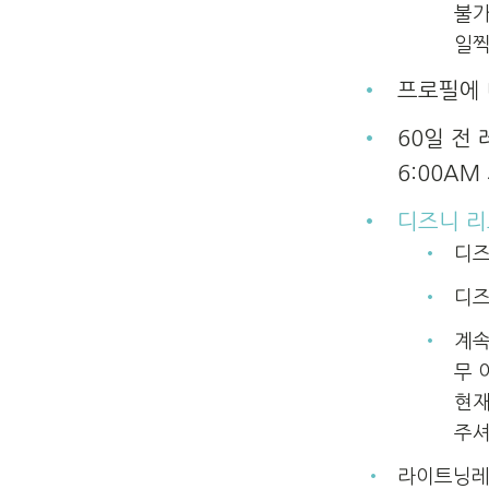
불가
일찍
프로필에 
60일 전 
6:00A
디즈니 리
디즈
디즈
계속
무 
현재
주셔
라이트닝레