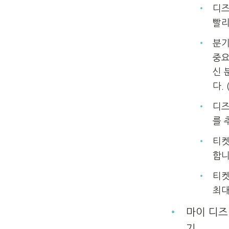
디즈
빨리
분기
중요
신 
다.
디즈
를 
티켓
합니
티켓
최대
마이 디즈
기