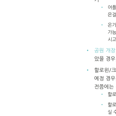
어플
은걸
온가
가능
시고
공원 개장
았을 경우
할로윈/크
예정 경우
전쯤에는 
할로
할로
실 